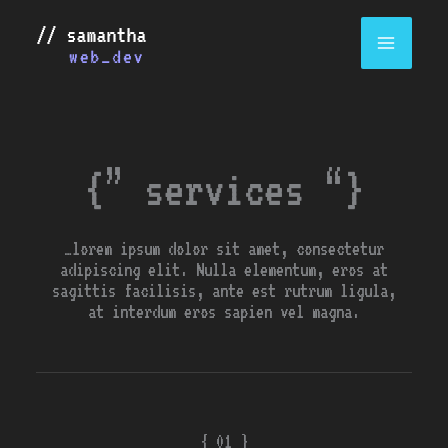
Skip
to
content
{” services “}
…lorem ipsum dolor sit amet, consectetur
adipiscing elit. Nulla elementum, eros at
sagittis facilisis, ante est rutrum ligula,
at interdum eros sapien vel magna.
{ 01 }