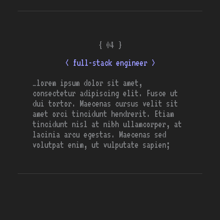
{ 04 }
< full-stack engineer >
…lorem ipsum dolor sit amet,
consectetur adipiscing elit. Fusce ut
dui tortor. Maecenas cursus velit sit
amet orci tincidunt hendrerit. Etiam
tincidunt nisl at nibh ullamcorper, at
lacinia arcu egestas. Maecenas sed
volutpat enim, ut vulputate sapien;