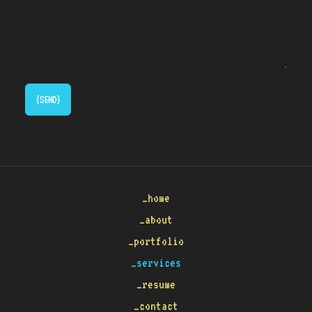
{SEND}
_home
_about
_portfolio
_services
_resume
_contact