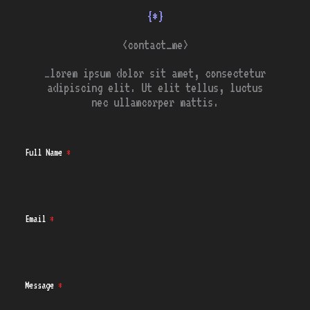
{*}
<contact_me>
…lorem ipsum dolor sit amet, consectetur
adipiscing elit. Ut elit tellus, luctus
nec ullamcorper mattis.
Full Name
*
Email
*
Message
*